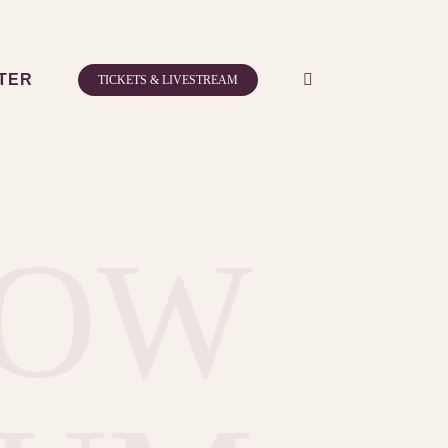
TER
TICKETS & LIVESTREAM
HOW