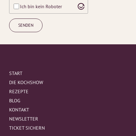
math
Ich bin kein Roboter
problem
shown
in
the
image
to
continue.
START
DIE KOCHSHOW
REZEPTE
BLOG
KONTAKT
NEWSLETTER
TICKET SICHERN