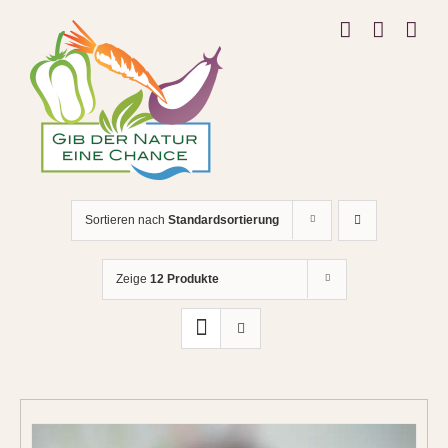
Zum
Inhalt
springen
Sortieren nach
Standardsortierung
Zeige
12 Produkte