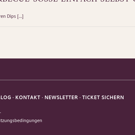
n Dips [...]
BLOG
·
KONTAKT
·
NEWSLETTER
·
TICKET SICHERN
.
tzungsbedingungen