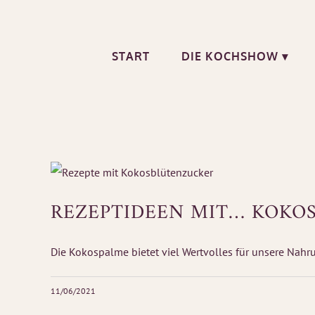
Zum
Inhalt
springen
START
DIE KOCHSHOW ▾
REZEPTIDEEN MIT… KOKO
Die Kokospalme bietet viel Wertvolles für unsere Nahrun
11/06/2021