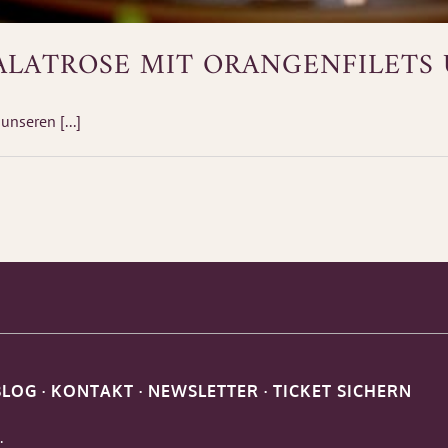
 SALATROSE MIT ORANGENFILETS
nseren [...]
BLOG
·
KONTAKT
·
NEWSLETTER
·
TICKET SICHERN
.