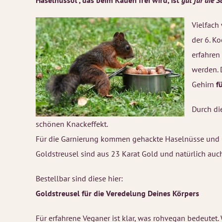
Haselnussöl , das beim Kauen frei wird, ist
gut für die 
Vielfach
der 6. K
erfahren
werden.
Gehirn
f
Durch di
schönen Knackeffekt.
Für die Garnierung kommen gehackte Haselnüsse und G
Goldstreusel sind aus 23 Karat Gold und natürlich auc
Bestellbar sind diese hier:
Goldstreusel für die Veredelung Deines Körpers
Für erfahrene Veganer ist klar, was rohvegan bedeutet.