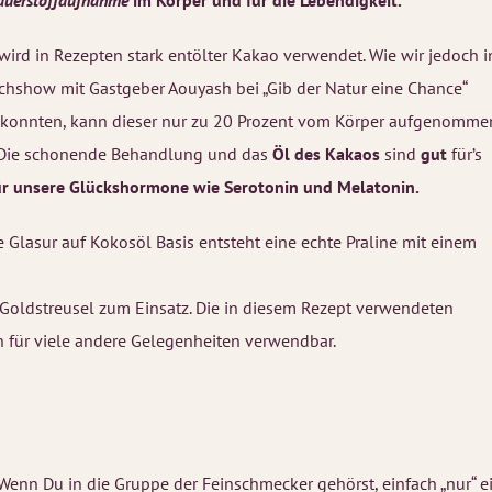
Sauerstoffaufnahme
im Körper und für die Lebendigkeit.
 wird in Rezepten stark entölter Kakao verwendet. Wie wir jedoch i
ochshow mit Gastgeber Aouyash bei „Gib der Natur eine Chance“
 konnten, kann dieser nur zu 20 Prozent vom Körper aufgenomme
 Die schonende Behandlung und das
Öl des Kakaos
sind
gut
für’s
ür unsere Glückshormone wie Serotonin und Melatonin.
e Glasur auf Kokosöl Basis entsteht eine echte Praline mit einem
oldstreusel zum Einsatz. Die in diesem Rezept verwendeten
h für viele andere Gelegenheiten verwendbar.
 Wenn Du in die Gruppe der Feinschmecker gehörst, einfach „nur“ e