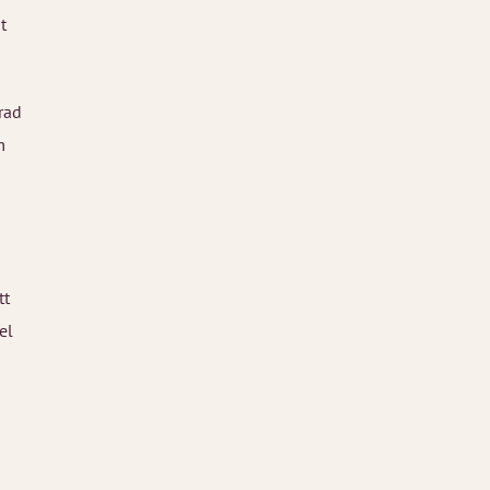
t
rad
m
tt
el